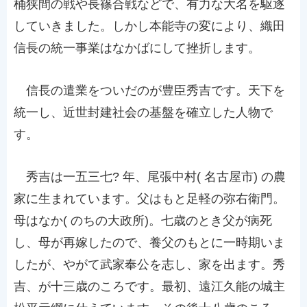
桶狭間の戦や長篠合戦などで、有力な大名を駆逐
していきました。しかし本能寺の変により、織田
信長の統一事業はなかばにして挫折します。
信長の遣業をついだのが豊臣秀吉です。天下を
統一し、近世封建社会の基盤を確立した人物で
す。
秀吉は一五三七? 年、尾張中村( 名古屋市) の農
家に生まれています。父はもと足軽の弥右衛門。
母はなか( のちの大政所)。七歳のとき父が病死
し、母が再嫁したので、養父のもとに一時期いま
したが、やがて武家奉公を志し、家を出ます。秀
吉、が十三歳のころです。最初、遠江久能の城主